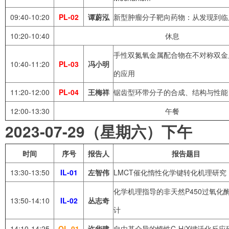
09:40-10:20
PL-02
谭蔚泓
新型肿瘤分子靶向药物：从发现到临
10:20-10:40
休息
手性双氮氧金属配合物在不对称双金
10:40-11:20
PL-03
冯小明
的应用
11:20-12:00
PL-04
王梅祥
锯齿型环带分子的合成、结构与性能
12:00-13:30
午餐
2023-07-29（星期六）下午
时间
序号
报告人
报告题目
13:30-13:50
IL-01
左智伟
LMCT催化惰性化学键转化机理研究
化学机理指导的非天然P450过氧化
13:50-14:10
IL-02
丛志奇
计
14:10-14:25
OL-01
许华建
自由基介导的惰性C-H/X键活化反应