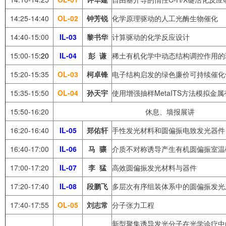
14:25-14:40
OL-02
钟芳锐
化学原理驱动的人工光酶生物催化
14:40-15:00
IL-03
黎书华
计算驱动的化学反应设计
15:00-15
:20
IL-04
彭
谦
稀土有机化学中动态结构调控作用的
15:20-15:35
OL-03
柯卓锋
电子结构启发的绿色廉价可持续催化
15:35-15:50
OL-04
孙天宇
使用增强抽样MetaITS方法模拟金
15:50-16:20
休息、墙报展讲
16:20-16:40
IL-05
郑佑轩
手性发光材料和圆偏振电致发光器件
16:40-17:00
IL-06
马
骧
介质不对称诱导产生有机圆偏振室温
17:00-17:20
IL-07
李
猛
高效圆偏振发光材料与器件
17:20-17:40
IL-08
段鹏飞
多层次有序组装体系中的圆偏振发光
17:40-17:55
OL-05
刘志常
分子张力工程
新型聚集诱导发光分子在光学诊疗中