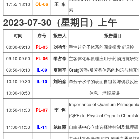
17:55-18:10
OL-06
王
东
索
2023-07-30（星期日）上午
时间
序号
报告人
报告题目
08:30-09:10
PL-05
刘鸣华
手性超分子体系的圆偏振发光调控
09:10-09:50
PL-06
黎占亭
主客体化学原理应用于药物拮抗研究
09:50-10:10
IL-09
夏海平
Craig芳香/反芳香体系的构筑与相互
10:10-10:30
IL-10
刘培念
单分子水平的表面自组装与偶联反应
10:30-10:50
休息、墙报展讲
Importance of Quantum Primogenic 
10:50-11:30
PL-07
李
隽
(QPE) in Physical Organic Chemistr
11:30-11:50
IL-11
鲍红丽
自由基中心立体选择性控制及机理研
基于计算化学/微流控-质谱高通量筛