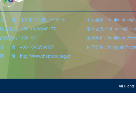
地 址：北京市中关村北一街2号
个人会员：haojiangtao@icc
联系电话：+86-10-82449177
学术交流：juhuajun@iccas
邮政编码：100190
国际事务：hanlidong@icca
传 真：+86-10-62568157
化学竞赛：fengjuan@iccas
网 址：http://www.chemsoc.org.cn
All Righ