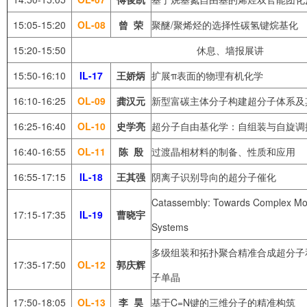
15:05-15:20
OL-08
曾
荣
聚醚/聚烯烃的选择性碳氢键烷基化
15:20-15:50
休息、墙报展讲
15:50-16:10
IL-17
王娇炳
扩展π表面的物理有机化学
16:10-16:25
OL-09
龚汉元
新型富碳主体分子构建超分子体系及
16:25-16:40
OL-10
史学亮
超分子自由基化学：自组装与自旋调
16:40-16:55
OL-11
陈
殷
过渡晶相材料的制备、性质和应用
16:55-17:15
IL-18
王其强
阴离子识别导向的超分子催化
Catassembly: Towards Complex Mo
17:15-17:35
IL-19
曹晓宇
Systems
多级组装和拓扑聚合精准合成超分子
17:35-17:50
OL-12
郭庆辉
子单晶
17:50-18:05
OL-13
李
昊
基于C=N键的三维分子的精准构筑