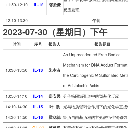
11:50-12:10
IL-12
张欣豪
反应发现
12:10-13:30
午餐
2023-07-30（星期日）下午
时间
序号
报告人
报告题目
An Unprecedented Free Radical
Mechanism for DNA Adduct Format
13:30-13:50
IL-13
朱本占
the Carcinogenic
N
-Sulfonated Meta
of Aristolochic Acids
13:50-14:10
IL-14
郑安民
分子筛限域孔道中的羰基化反应
14:10-14:30
IL-15
叶
晨
光与物质强耦合作用下的光化学直接
14:30-14:50
IL-16
霍聪德
经历自由基历程的甘氨酸衍生物修饰
14:50-15:05
OL-07
傅俊凯
基于烷基氮自由基的烯烃双官能团化