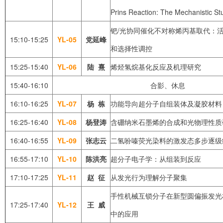
Prins Reaction: The Mechanistic St
钯/光协同催化不对称烯丙基取代：
15:10-15:25
YL-05
党延峰
和选择性调控
15:25-15:40
YL-06
陆
熹
烯烃氢烷基化反应及机理研究
15:40-16:10
合影、休息
16:10-16:25
YL-07
杨
栋
功能导向超分子自组装体及凝胶材料
16:25-16:40
YL-08
杨登涛
含硼纳米石墨烯的合成和光物理性质
16:40-16:55
YL-09
张志云
二氢吩嗪荧光染料的激发态多步逐级
16:55-17:10
YL-10
陈洪亮
超分子电子学：从组装到反应
17:10-17:25
YL-11
赵
征
从发光行为理解分子聚集
手性机械互锁分子在新型圆偏振发光
17:25-17:40
YL-12
王
威
中的应用