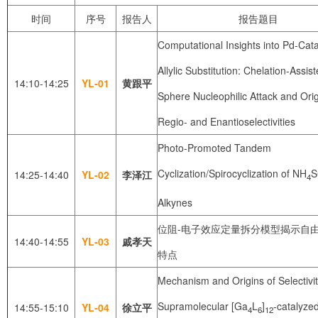
时间
序号
报告人
报告题目
Computational Insights into Pd-Cat
Allylic Substitution: Chelation-Assis
14:10-14:25
YL-01
黄跟平
Sphere Nucleophilic Attack and Orig
Regio- and Enantioselectivities
Photo-Promoted Tandem
Cyclization/Spirocyclization of NH
S
14:25-14:40
YL-02
李泽江
4
Alkynes
位阻-电子效应定量拆分模型揭示自
14:40-14:55
YL-03
戚孝天
特点
Mechanism and Origins of Selectivit
Supramolecular [Ga
L
]
-catalyze
14:55-15:10
YL-04
徐立平
4
6
12