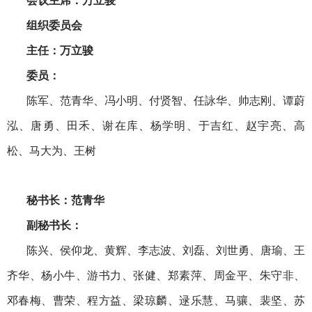
会议主席：万立骏
组织委员会
主任：万立骏
委员：
陈军、范青华、冯小明、付贤智、任詠华、帅志刚、谭蔚
泓、唐勇、田禾、谢在库、杨学明、于吉红、赵宇亮、高
松、马大为、王树
秘书长：范青华
副秘书长：
陈兴、侯仰龙、黄辉、李志波、刘磊、刘世勇、唐瑜、王
齐华、杨小牛、游书力、张健、郑素萍、周金平、朱守非、
邓春梅、曹荣、程方益、梁琼麟、逯乐慧、马骧、裴坚、苏