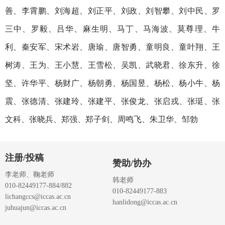
善、李霄鹏、刘海超、刘正平、刘政、刘智攀、刘中民、罗
三中、罗毅、吕华、麻生明、马丁、马海波、莫尊理、牛
利、秦安军、宋术岩、唐瑜、唐智勇、童明良、童叶翔、王
树涛、王为、王小慧、王雪松、吴凯、武晓君、徐东升、徐
坚、许华平、杨财广、杨朝勇、杨国昱、杨松、杨小牛、杨
震、张德清、张建玲、张建平、张俊龙、张启戎、张珽、张
文科、张晓兵、郑强、郑子剑、周鸣飞、朱卫华、邹勃
注册/投稿
赞助/协办
李老师、鞠老师
韩老师
010-82449177-884/882
010-82449177-883
lichangccs@iccas.ac.cn
hanlidong@iccas.ac.cn
juhuajun@iccas.ac.cn