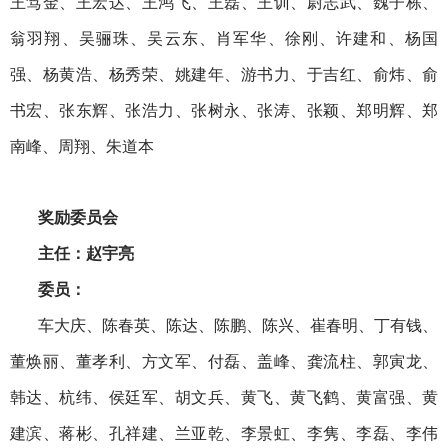
王笃金、王宏达、王鸿飞、王磊、王训、尉志武、魏子栋、
翁羽翔、吴骊珠、吴云东、肖军华、徐刚、许建和、杨国
强、杨黄浩、杨秀荣、姚建年、游书力、于吉红、俞炜、俞
书宏、张东辉、张浩力、张树永、张涛、张颖、郑明辉、郑
南峰、周翔、朱道本
奖励委员会
主任：赵宇亮
委员：
车大庆、陈春英、陈达、陈鹏、陈兴、崔春明、丁有钱、
董焕丽、董孝利、方文军、付磊、盖峰、龚流柱、郭寅龙、
韩达、杭纬、侯廷军、胡文兵、黄飞、黄飞鹤、黄富强、黄
建滨、蒋彬、孔祥建、兰亚乾、李景虹、李隽、李磊、李伟