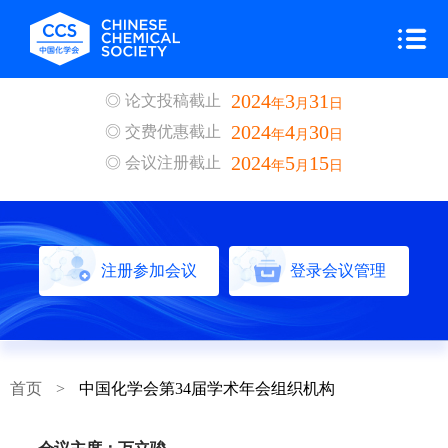
2024
3
31
◎ 论文投稿截止
年
月
日
2024
4
30
◎ 交费优惠截止
年
月
日
2024
5
15
◎ 会议注册截止
年
月
日
注册参加会议
登录会议管理
首页
>
中国化学会第34届学术年会组织机构