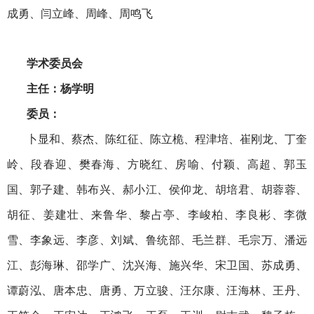
成勇、闫立峰、周峰、周鸣飞
学术委员会
主任：杨学明
委员
：
卜显和、蔡杰、陈红征、陈立桅、程津培、崔刚龙、丁奎
岭、段春迎、樊春海、方晓红、房喻、付颖、高超、郭玉
国、郭子建、韩布兴、郝小江、侯仰龙、胡培君、胡蓉蓉、
胡征、姜建壮、来鲁华、黎占亭、李峻柏、李良彬、李微
雪、李象远、李彦、刘斌、鲁统部、毛兰群、毛宗万、潘远
江、彭海琳、邵学广、沈兴海、施兴华、宋卫国、苏成勇、
谭蔚泓、唐本忠、唐勇、万立骏、汪尔康、汪海林、王丹、