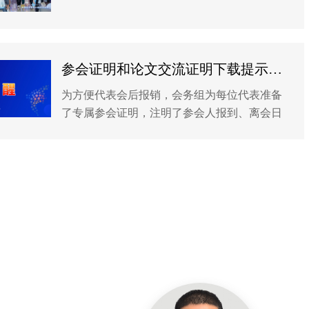
题，设立70个学术分会，14个专题论坛，交流
论文9371篇。年会期间共安排大会特邀报告3
个，分会主题报告258个，分会邀请报告1700
个、分会口头报告2291个，快闪报告481个，墙
参会证明和论文交流证明下载提示——中国化学会第34届学术年会
报展示3356个。包括90余位两院院士在内的
为方便代表会后报销，会务组为每位代表准备
15000余位化学科技工作者和学生参加会议并进
了专属参会证明，注明了参会人报到、离会日
行交流。
期和相关财务信息。已报到代表登录参会账号
后，即可下载参会证明。