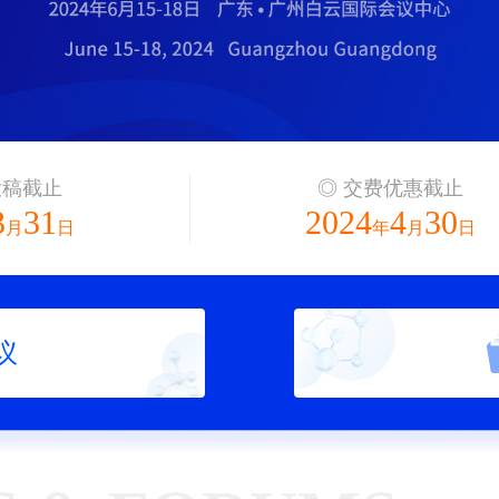
投稿截止
◎ 交费优惠截止
3
31
2024
4
30
月
日
年
月
日
议