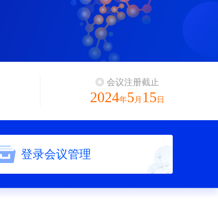
◎ 会议注册截止
2024
5
15
年
月
日
登录会议管理