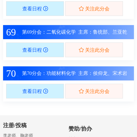
查看日程

关注此分会
69
第69分会：二氧化碳化学 主席：鲁统部、兰亚乾
查看日程

关注此分会
70
第70分会：功能材料化学 主席：侯仰龙、宋术岩
查看日程

关注此分会
注册/投稿
赞助/协办
李老师、鞠老师