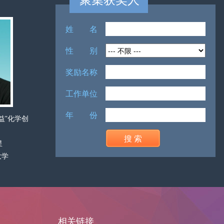
姓 名
性 别
奖励名称
工作单位
年 份
赢创化学创
2014年度中国化学会青年化学奖
首届中国化学会
获奖人 陈超
新
搜 索
忠
清华大学
获奖人
研究所
南京
相关链接