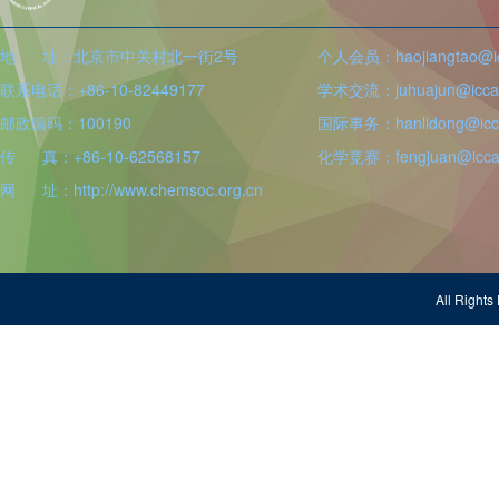
地 址：北京市中关村北一街2号
个人会员：haojiangtao@icc
联系电话：+86-10-82449177
学术交流：juhuajun@iccas
邮政编码：100190
国际事务：hanlidong@icca
传 真：+86-10-62568157
化学竞赛：fengjuan@iccas
网 址：http://www.chemsoc.org.cn
All Righ