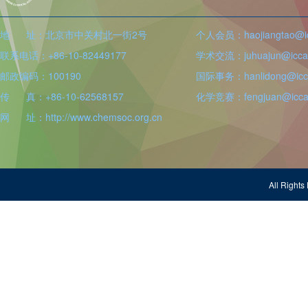
地 址：北京市中关村北一街2号
个人会员：haojiangtao@icc
联系电话：+86-10-82449177
学术交流：juhuajun@iccas
邮政编码：100190
国际事务：hanlidong@icca
传 真：+86-10-62568157
化学竞赛：fengjuan@iccas
网 址：http://www.chemsoc.org.cn
All Righ