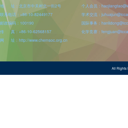
地 址：北京市中关村北一街2号
个人会员：haojiangtao@icc
联系电话：+86-10-82449177
学术交流：juhuajun@iccas
邮政编码：100190
国际事务：hanlidong@icca
传 真：+86-10-62568157
化学竞赛：fengjuan@iccas
网 址：http://www.chemsoc.org.cn
All Righ