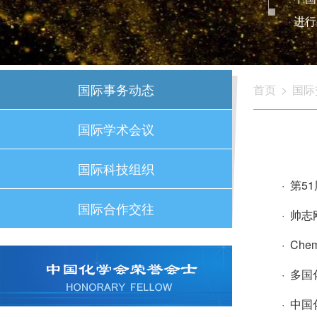
进行
国际事务动态
首页
>
国际
国际学术会议
国际科技组织
· 第5
国际合作交往
· 帅
· C
· 多
· 中