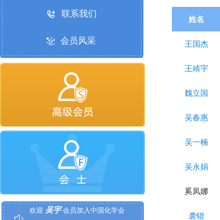
联系我们
姓名
会员风采
王国杰
王靖宇
魏立国
吴春惠
吴一楠
吴永娟
李丹
欢迎
会员加入中国化学会
奚凤娜
吴宇
欢迎
会员加入中国化学会
袭锴