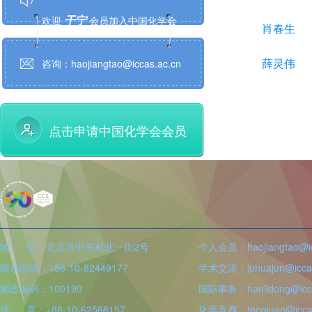
干宁
欢迎
会员加入中国化学会
肖春生
曲超
欢迎
会员加入中国化学会
薛灵伟
咨询：haojiangtao@iccas.ac.cn
江学良
欢迎
会员加入中国化学会
万思杰
欢迎
会员加入中国化学会
点击申请中国化学会会员
孙建
欢迎
会员加入中国化学会
黄泽寰
欢迎
会员加入中国化学会
谢顺吉
欢迎
会员加入中国化学会
地 址：北京市中关村北一街2号
个人会员：haojiangtao@icc
张磊
欢迎
会员加入中国化学会
联系电话：+86-10-82449177
学术交流：juhuajun@iccas
邮政编码：100190
国际事务：hanlidong@icca
薛智敏
欢迎
会员加入中国化学会
传 真：+86-10-62568157
化学竞赛：fengjuan@iccas