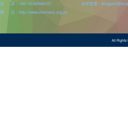
传 真：+86-10-62568157
化学竞赛：fengjuan@iccas
网 址：http://www.chemsoc.org.cn
All Righ