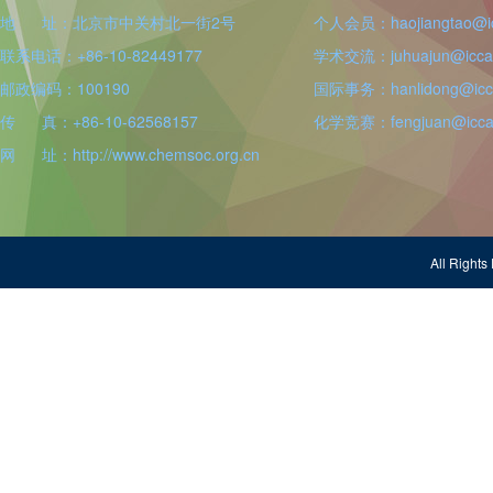
地 址：北京市中关村北一街2号
个人会员：haojiangtao@icc
联系电话：+86-10-82449177
学术交流：juhuajun@iccas
邮政编码：100190
国际事务：hanlidong@icca
传 真：+86-10-62568157
化学竞赛：fengjuan@iccas
网 址：http://www.chemsoc.org.cn
All Righ