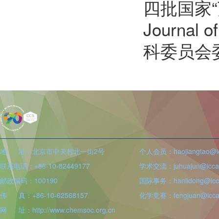
四批国家“
Journa
科委员会
地 址：北京市中关村北一街2号
个人会员：haojiangtao@icc
联系电话：+86-10-82449177
学术交流：juhuajun@iccas
邮政编码：100190
国际事务：hanlidong@icca
传 真：+86-10-62568157
化学竞赛：fengjuan@iccas
网 址：http://www.chemsoc.org.cn