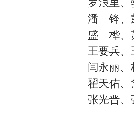
罗浪里、
潘 锋、
盛 桦、
王要兵、
闫永丽、
翟天佑、
张光晋、