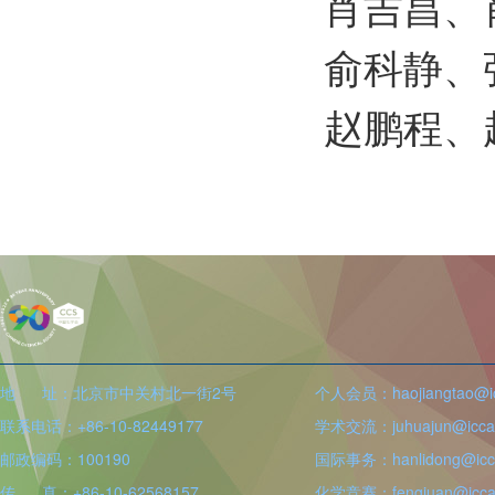
肖吉昌、
俞科静、
赵鹏程、
地 址：北京市中关村北一街2号
个人会员：haojiangtao@icc
联系电话：+86-10-82449177
学术交流：juhuajun@iccas
邮政编码：100190
国际事务：hanlidong@icca
传 真：+86-10-62568157
化学竞赛：fengjuan@iccas