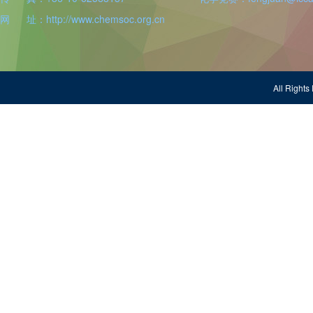
网 址：http://www.chemsoc.org.cn
All Righ