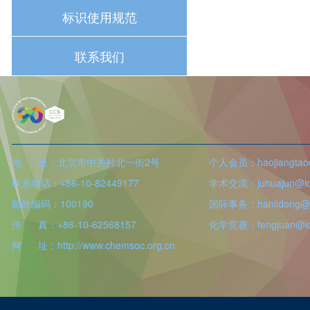
标识使用规范
联系我们
地 址：北京市中关村北一街2号
个人会员：haojiangtao@
联系电话：+86-10-82449177
学术交流：juhuajun@icc
邮政编码：100190
国际事务：hanlidong@ic
传 真：+86-10-62568157
化学竞赛：fengjuan@icc
网 址：http://www.chemsoc.org.cn