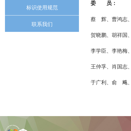
委 员：
标识使用规范
蔡 辉、曹鸿志
联系我们
贺晓鹏、胡祥国
李学臣、李艳梅
王仲孚、肖国志
于广利、俞 飚