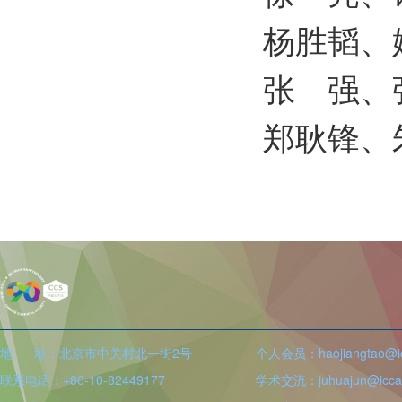
杨胜韬、
张 强、
郑耿锋、
地 址：北京市中关村北一街2号
个人会员：haojiangtao@icc
联系电话：+86-10-82449177
学术交流：juhuajun@iccas