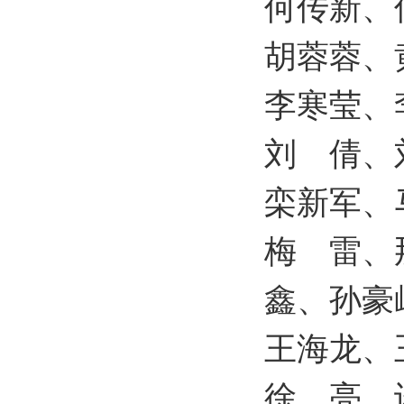
何传新、
胡蓉蓉、
李寒莹、
刘 倩、
栾新军、
梅 雷、
鑫、孙豪
王海龙、
徐 亮、